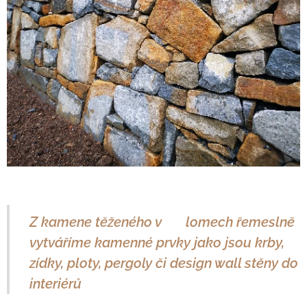
Z kamene těženého v 🇨🇿 lomech řemeslně
vytváříme kamenné prvky jako jsou krby,
zídky, ploty, pergoly či design wall stěny do
interiérů